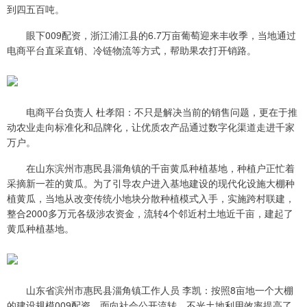
到四五百吨。
眼下009配资，浙江浦江县的6.7万亩葡萄迎来丰收季，当地通过
电商平台直采直销、冷链物流等方式，帮助果农打开销路。
电商平台负责人 杜孝阳：不只是解决当前的销售问题，更在于推
动农业走向标准化和品牌化，让优质农产品通过数字化渠道走进千家
万户。
在山东滨州市惠民县淄角镇的千亩黄瓜种植基地，种植户正忙着
采摘新一茬的黄瓜。为了引导农户进入基地建设的现代化设施大棚种
植黄瓜，当地从改变传统小地块分散种植模式入手，实施跨村联建，
整合2000多万元各级涉农资金，流转4个邻近村土地近千亩，建起了
黄瓜种植基地。
山东省滨州市惠民县淄角镇工作人员 李凯：按照8亩地一个大棚
的建设规模009配资，面向社会公开流转，不光土地利用效率提高了