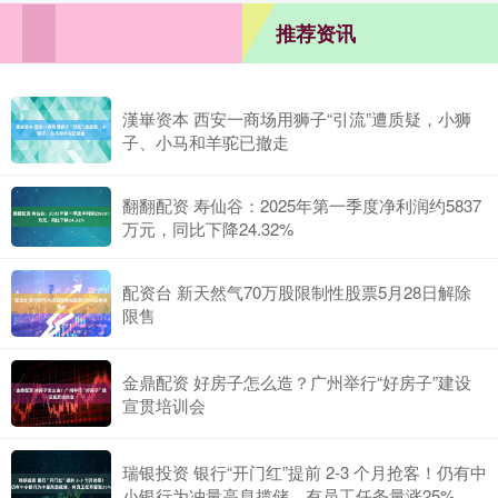
推荐资讯
漢崋资本 西安一商场用狮子“引流”遭质疑，小狮
子、小马和羊驼已撤走
翻翻配资 寿仙谷：2025年第一季度净利润约5837
万元，同比下降24.32%
配资台 新天然气70万股限制性股票5月28日解除
限售
金鼎配资 好房子怎么造？广州举行“好房子”建设
宣贯培训会
瑞银投资 银行“开门红”提前 2-3 个月抢客！仍有中
小银行为冲量高息揽储，有员工任务量涨25%