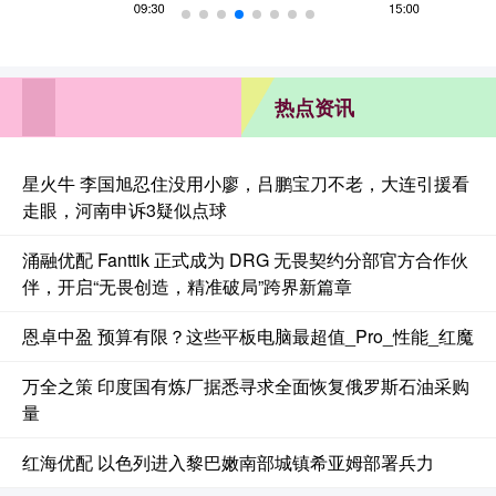
热点资讯
星火牛 李国旭忍住没用小廖，吕鹏宝刀不老，大连引援看
走眼，河南申诉3疑似点球
涌融优配 Fanttik 正式成为 DRG 无畏契约分部官方合作伙
伴，开启“无畏创造，精准破局”跨界新篇章
恩卓中盈 预算有限？这些平板电脑最超值_Pro_性能_红魔
万全之策 印度国有炼厂据悉寻求全面恢复俄罗斯石油采购
量
红海优配 以色列进入黎巴嫩南部城镇希亚姆部署兵力