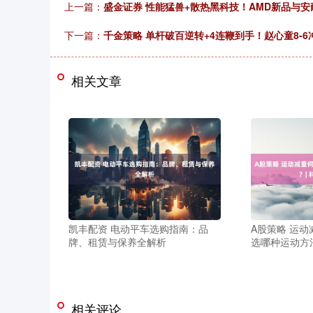
上一篇：
盛金证券 性能猛兽+散热黑科技！AMD新品与安耐
下一篇：
千金策略 单杆破百逆转+4连鞭到手！赵心童8-
相关文章
凯丰配资 电动平车选购指南：品
A股策略 运
牌、租赁与保养全解析
选哪种运动方
相关评论