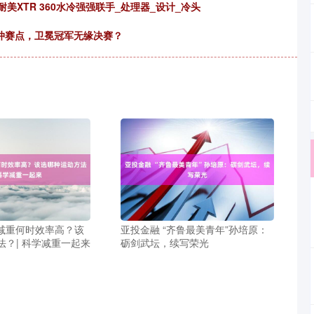
美XTR 360水冷强强联手_处理器_设计_冷头
6冲赛点，卫冕冠军无缘决赛？
动减重何时效率高？该
亚投金融 “齐鲁最美青年”孙培原：
法？| 科学减重一起来
砺剑武坛，续写荣光