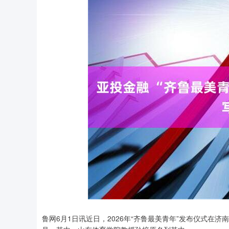
上证指数
3940.04
鲁网6月1日讯近日，2026年“齐鲁最美青年”发布仪式在
.40
2.13%
39.68
1.