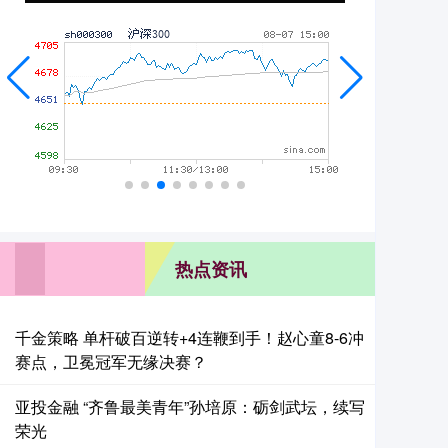
热点资讯
千金策略 单杆破百逆转+4连鞭到手！赵心童8-6冲
赛点，卫冕冠军无缘决赛？
亚投金融 “齐鲁最美青年”孙培原：砺剑武坛，续写
荣光