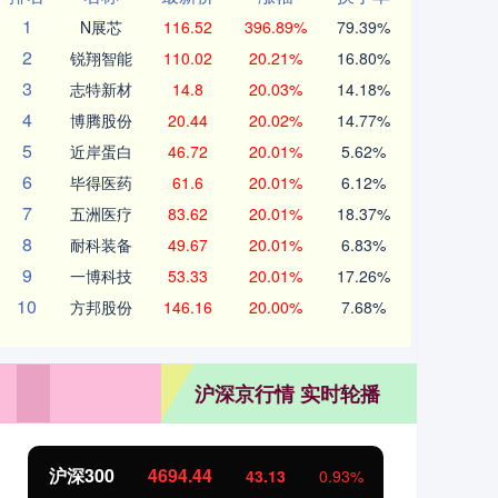
1
N展芯
116.52
396.89%
79.39%
2
锐翔智能
110.02
20.21%
16.80%
3
志特新材
14.8
20.03%
14.18%
4
博腾股份
20.44
20.02%
14.77%
5
近岸蛋白
46.72
20.01%
5.62%
6
毕得医药
61.6
20.01%
6.12%
7
五洲医疗
83.62
20.01%
18.37%
8
耐科装备
49.67
20.01%
6.83%
9
一博科技
53.33
20.01%
17.26%
10
方邦股份
146.16
20.00%
7.68%
沪深京行情 实时轮播
沪深300
4694.44
北
43.13
0.93%