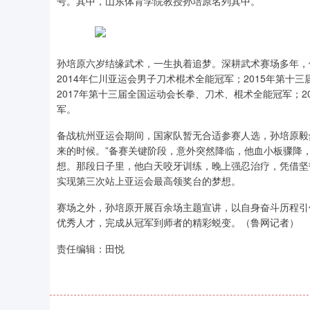
号。其中，山东体育学院教授孙培原名列其中。
孙培原六岁结缘武术，一生执着追梦。深耕武术赛场多年，
2014年仁川亚运会男子刀术棍术全能冠军；2015年第十
2017年第十三届全国运动会长拳、刀术、棍术全能冠军；2
军。
备战杭州亚运会期间，国家队暂无合适参赛人选，孙培原毅
来的时候。”备赛关键阶段，意外突然降临，他血小板骤降
想。那段日子里，他白天咬牙训练，晚上强忍治疗，凭借坚韧
实现第三次站上亚运会最高领奖台的梦想。
赛场之外，孙培原开展百余场主题宣讲，以自身奋斗历程引
优秀人才，完成从冠军到师者的精彩蜕变。（鲁网记者）
责任编辑：田悦