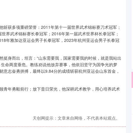
他斩获多项重磅荣誉：2011年第十一届世界武术锦标赛刀术冠军；
三届世界武术锦标赛长拳冠军；2016年第一届武术世界杯长拳冠军；
018年雅加达亚运会男子长拳冠军，2023年杭州亚运会男子长拳冠
然挺身而出，坦言：“山东需要我，国家需要我的时候，就是我站出
，生命两度垂危。教练劝说他放弃赛事，他依旧坚守为国争光的梦
意志奋勇拼搏，最终以9.84分的成绩斩获杭州亚运会山东首金，
领青年勇毅前行；放下昔日荣光，他深耕武术教学，用心培养武术
天创网提示：文章来自网络，不代表本站观点。