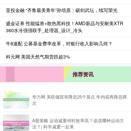
亚投金融 “齐鲁最美青年”孙培原：砺剑武坛，续写荣光
盛金证券 性能猛兽+散热黑科技！AMD新品与安耐美XTR
360水冷强强联手_处理器_设计_冷头
牛8速配 公募基金费率改革，对银行收入影响几何？
科元网 美国天然气期货跌超3%
推荐资讯
华力网 美联储宣布降息25个基点 年内或再降息两
次
A股策略 运动减重何时效率高？该选哪种运动方
法？| 科学减重一起来