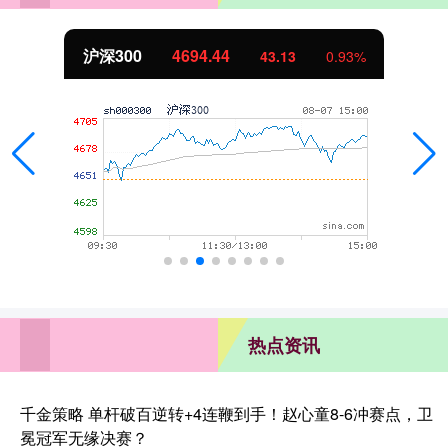
沪深300
4694.44
43.13
0.93%
热点资讯
千金策略 单杆破百逆转+4连鞭到手！赵心童8-6冲赛点，卫
冕冠军无缘决赛？