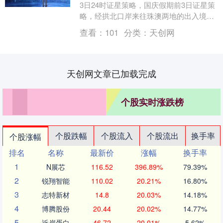
3日24时证星策略，国庆假期前3日证星策
略，经拱北口岸来往珠澳两地的出入境人
员总量超115万人次，同比增长超5%，其
查看：
101
分类：
天创网
中内地....
天创网文章已加载完成
个股实时涨跌榜
个股跌幅
个股流入
个股流出
换手率
个股涨幅
排名
名称
最新价
涨幅
换手率
1
N展芯
116.52
396.89%
79.39%
2
锐翔智能
110.02
20.21%
16.80%
3
志特新材
14.8
20.03%
14.18%
4
博腾股份
20.44
20.02%
14.77%
5
近岸蛋白
46.72
20.01%
5.62%