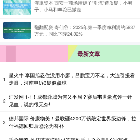
漢崋资本 西安一商场用狮子“引流”遭质疑，小狮
子、小马和羊驼已撤走
翻翻配资 寿仙谷：2025年第一季度净利润约5837
万元，同比下降24.32%
最新文章
星火牛 李国旭忍住没用小廖，吕鹏宝刀不老，大连引援看
1
走眼，河南申诉3疑似点球
汇发网 1-1！成都蓉城为何又平局？赛后韦世豪点评一针
2
见血，说的很无奈!
德邦国际 价廉物美！曼联砸4200万镑敲定世界级边锋，拉
3
什福德回归后恐沦为替补
千金策略 单杆破百逆转+4连鞭到手！赵心童8-6冲赛点，