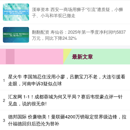
漢崋资本 西安一商场用狮子“引流”遭质疑，小狮
子、小马和羊驼已撤走
翻翻配资 寿仙谷：2025年第一季度净利润约5837
万元，同比下降24.32%
最新文章
星火牛 李国旭忍住没用小廖，吕鹏宝刀不老，大连引援看
1
走眼，河南申诉3疑似点球
汇发网 1-1！成都蓉城为何又平局？赛后韦世豪点评一针
2
见血，说的很无奈!
德邦国际 价廉物美！曼联砸4200万镑敲定世界级边锋，拉
3
什福德回归后恐沦为替补