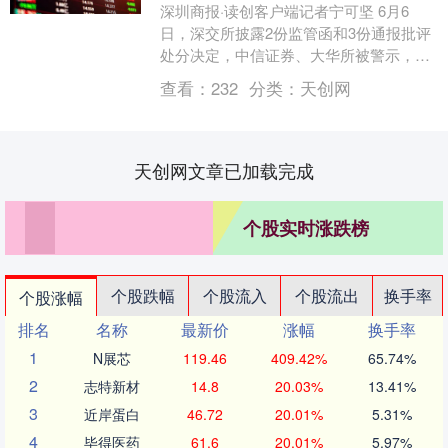
深圳商报·读创客户端记者宁可坚 6月6
日，深交所披露2份监管函和3份通报批评
处分决定，中信证券、大华所被警示，剑
指已撤回IPO申请的辉芒微电子（深圳）
查看：
232
分类：
天创网
股份有限公....
天创网文章已加载完成
个股实时涨跌榜
个股跌幅
个股流入
个股流出
换手率
个股涨幅
排名
名称
最新价
涨幅
换手率
1
N展芯
119.46
409.42%
65.74%
2
志特新材
14.8
20.03%
13.41%
3
近岸蛋白
46.72
20.01%
5.31%
4
毕得医药
61.6
20.01%
5.97%