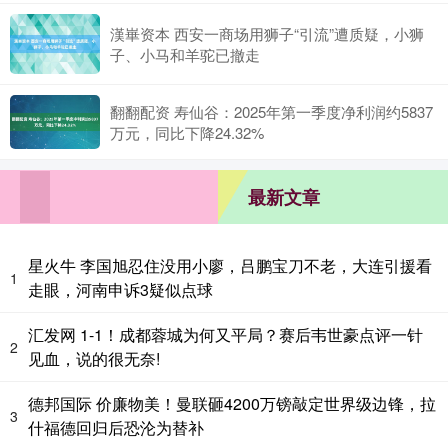
漢崋资本 西安一商场用狮子“引流”遭质疑，小狮
子、小马和羊驼已撤走
翻翻配资 寿仙谷：2025年第一季度净利润约5837
万元，同比下降24.32%
最新文章
星火牛 李国旭忍住没用小廖，吕鹏宝刀不老，大连引援看
1
走眼，河南申诉3疑似点球
汇发网 1-1！成都蓉城为何又平局？赛后韦世豪点评一针
2
见血，说的很无奈!
德邦国际 价廉物美！曼联砸4200万镑敲定世界级边锋，拉
3
什福德回归后恐沦为替补