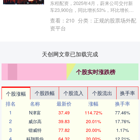
东程配资，2025年4月，蔚来公司交付新
车23,900台，同比增长53%，环比增长
58.9%。其中，蔚来品牌交付新车19....
查看：
210
分类：
正规的股票场外配
资平台
天创网文章已加载完成
个股实时涨跌榜
个股跌幅
个股流入
个股流出
换手率
个股涨幅
排名
名称
最新价
涨幅
换手率
1
N津富
37.49
114.72%
77.46%
2
威尔高
39.83
20.01%
17.76%
3
锴威特
77.82
20.00%
1.17%
4
科翔股份
64.32
20.00%
12.21%