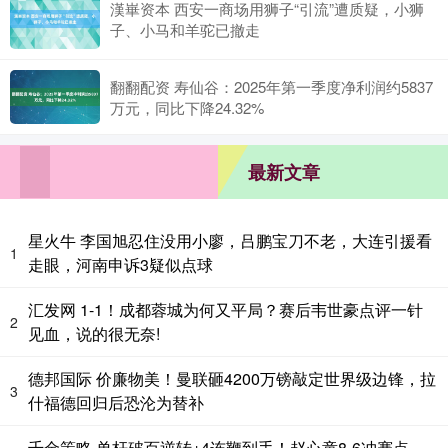
漢崋资本 西安一商场用狮子“引流”遭质疑，小狮
子、小马和羊驼已撤走
翻翻配资 寿仙谷：2025年第一季度净利润约5837
万元，同比下降24.32%
最新文章
星火牛 李国旭忍住没用小廖，吕鹏宝刀不老，大连引援看
1
走眼，河南申诉3疑似点球
汇发网 1-1！成都蓉城为何又平局？赛后韦世豪点评一针
2
见血，说的很无奈!
德邦国际 价廉物美！曼联砸4200万镑敲定世界级边锋，拉
3
什福德回归后恐沦为替补
千金策略 单杆破百逆转+4连鞭到手！赵心童8-6冲赛点，