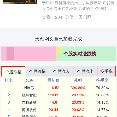
于广州 身材瘦小的男生手里推着箱子 背着
大包小包正在等地铁 男孩的“打包神技”引
得网友 尤其是家长们齐声称赞： “这么
查看：
204
分类：
天创网
多....
天创网文章已加载完成
个股实时涨跌榜
个股跌幅
个股流入
个股流出
换手率
个股涨幅
排名
名称
最新价
涨幅
换手率
1
N展芯
116.52
396.89%
79.39%
2
锐翔智能
110.02
20.21%
16.80%
3
志特新材
14.8
20.03%
14.18%
4
博腾股份
20.44
20.02%
14.77%
5
近岸蛋白
46.72
20.01%
5.62%