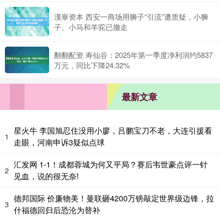
漢崋资本 西安一商场用狮子“引流”遭质疑，小狮
子、小马和羊驼已撤走
翻翻配资 寿仙谷：2025年第一季度净利润约5837
万元，同比下降24.32%
最新文章
星火牛 李国旭忍住没用小廖，吕鹏宝刀不老，大连引援看
1
走眼，河南申诉3疑似点球
汇发网 1-1！成都蓉城为何又平局？赛后韦世豪点评一针
2
见血，说的很无奈!
德邦国际 价廉物美！曼联砸4200万镑敲定世界级边锋，拉
3
什福德回归后恐沦为替补