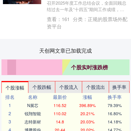
召开2025年度工作总结会议，全面回顾总
结过去一年及“十四五”期间工作成绩，展
望部署新一年及“十五五”期间重点目标任
查看：
161
分类：
正规的股票场外配
务。 ....
资平台
天创网文章已加载完成
个股实时涨跌榜
个股跌幅
个股流入
个股流出
换手率
个股涨幅
排名
名称
最新价
涨幅
换手率
1
N展芯
116.52
396.89%
79.39%
2
锐翔智能
110.02
20.21%
16.80%
3
志特新材
14.8
20.03%
14.18%
4
博腾股份
20.44
20.02%
14.77%